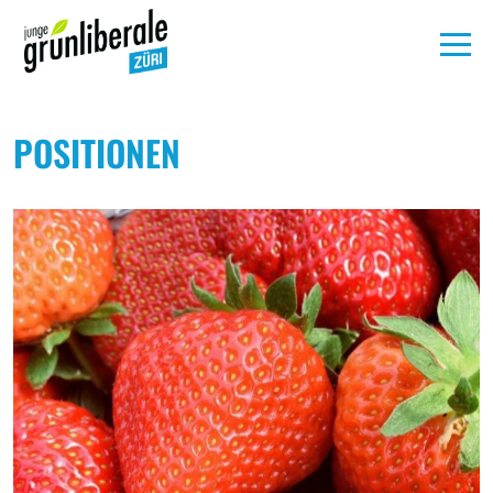
Aktuelles
POSITIONEN
Unsere Politik
Über
uns
Medien
Spenden