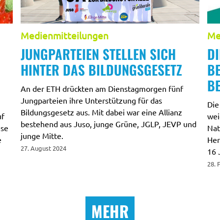
Medienmitteilungen
Me
JUNGPARTEIEN STELLEN SICH
D
HINTER DAS BILDUNGSGESETZ
BE
B
An der ETH drückten am Dienstagmorgen fünf
Jungparteien ihre Unterstützung für das
Die
Bildungsgesetz aus. Mit dabei war eine Allianz
uf
wei
bestehend aus Juso, junge Grüne, JGLP, JEVP und
ese
Nat
junge Mitte.
e
Her
27. August 2024
16 
28. 
MEHR